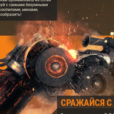
руй с самыми безумными
нзопилами, минами,
вообразить!
CРАЖАЙСЯ С