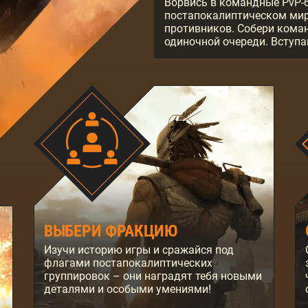
Ворвись в командные PvP-б
постапокалиптическом мир
противников. Собери коман
одиночной очереди. Вступа
ВЫБЕРИ ФРАКЦИЮ
Изучи историю игры и сражайся под
флагами постапокалиптических
группировок – они наградят тебя новыми
деталями и особыми умениями!