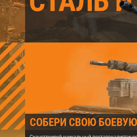
СТАЛЬ И
CОБЕРИ СВОЮ БОЕВУЮ
Сконструируй уникальный постапокалиптичес