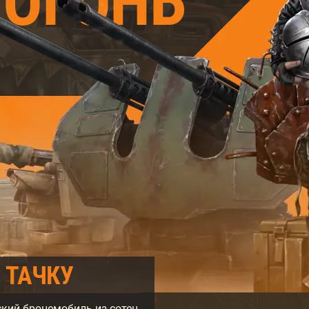
 ОГОНЬ
 ТАЧКУ
кий бронемобиль из сотен